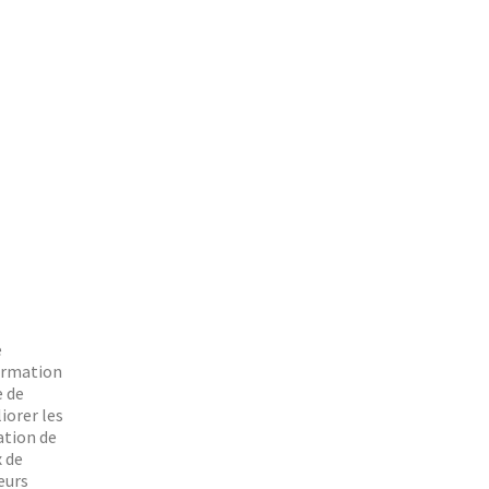
2/3
e
formation
e de
iorer les
ation de
x de
eurs