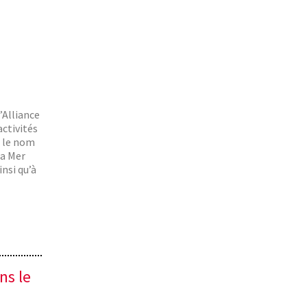
Atelier découverte maritime 3.0, © AF Bizerte
2/3
’Alliance
activités
s le nom
la Mer
insi qu’à
ns le