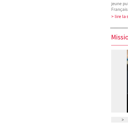
jeune pu
Françai
> lire la 
Missio