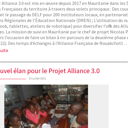
t Alliance 3.0 est mis en œuvre depuis 2017 en Mauritanie dans les 
 Françaises du territoire à travers deux volets principaux : Des cou
 et le passage du DELF pour 200 instituteurs locaux, en partenariat
ns Régionales de l’Éducation Nationale (DREN) ; L’utilisation du 
, tablettes, ateliers de robotique) pour diversifier l’offre des All
es. La mission de suivi en Mauritanie par le chef de projet Nicolas P
ors l’occasion de faire un bilan à mi-parcours de la deuxième phase 
22). Des temps d’échanges à l’Alliance Française de Nouakchott 
suite
vel élan pour le Projet Alliance 3.0
23 juillet 2021