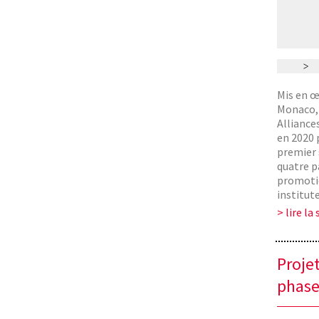
Mis en œ
Monaco, 
Alliances
en 2020 p
premier 
quatre p
promotio
institut
> lire la 
Projet
phase