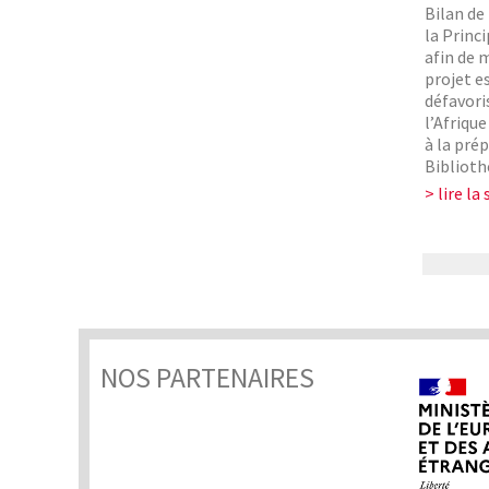
Bilan de
la Princ
afin de m
projet es
défavori
l’Afriqu
à la pré
Biblioth
> lire la 
NOS PARTENAIRES