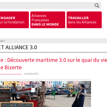
Alliances
ENGAGER
TRAVAILLER
Françaises
ur la Fondation
dans les Alliances
DANS LE MONDE
age 2
T ALLIANCE 3.0
ie : Découverte maritime 3.0 sur le quai du vi
de Bizerte
6 octobre 2021