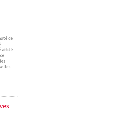
AF Kaolack - Formation Wordpress
2/5
auté de
4
 affecté
 ce
les
velles
ives