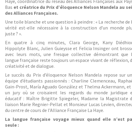
Haye, coordinatrice du réseau des Alliances Françaises aux Pay
Bas
et créatrice du Prix d’éloquence Nelson Mandela au se
des Alliances Françaises.
Une toile blanche et une question à peindre : « La recherche de 
vérité est-elle nécessaire à la construction d’un monde pl
juste ? ».
En quatre à cinq minutes,
Clara George, Kany Diédhio
Hippolyte Blanc, Julien Guieysse et Felicia Insinger ont bross
avec leurs mots, une fresque collective démontrant que 
langue française reste toujours un espace vivant de réflexion, 
créativité et de dialogue.
Le succès du Prix d’éloquence Nelson Mandela repose sur u
équipe d’étudiants passionnés : Charline Clemenceau, Rapha
Gain-Prost, María Aguado González et Thelma Ackermann, et
un jury où se croisaient les regards du monde juridique 
éducatif : Maître Brigitte Spiegeler, Madame la Magistrate 
liaison Marie Regnier-Pellat et Monsieur Lucas Levien, directe
du centre de cours de l’Alliance Française La Haye.
La langue française voyage mieux quand elle n’est p
seule :