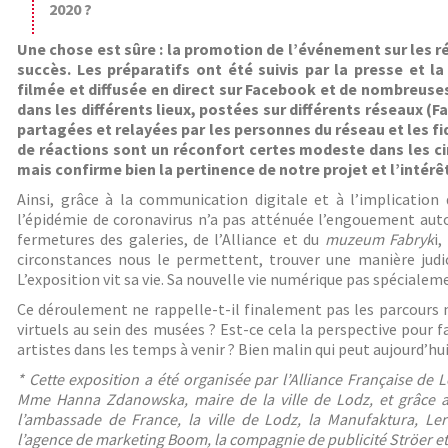
2020 ?
Une chose est sûre : la promotion de l’événement sur les r
succès. Les préparatifs ont été suivis par la presse et la
filmée et diffusée en direct sur Facebook et de nombreu
dans les différents lieux, postées sur différents réseaux (
partagées et relayées par les personnes du réseau et les fidè
de réactions sont un réconfort certes modeste dans les c
mais confirme bien la pertinence de notre projet et l’intérêt
Ainsi, grâce à la communication digitale et à l’implication
l’épidémie de coronavirus n’a pas atténuée l’engouement aut
fermetures des galeries, de l’Alliance et du
muzeum Fabryk
i,
circonstances nous le permettent, trouver une manière judic
L’exposition vit sa vie. Sa nouvelle vie numérique pas spécialem
Ce déroulement ne rappelle-t-il finalement pas les parcour
virtuels au sein des musées ? Est-ce cela la perspective pour fa
artistes dans les temps à venir ? Bien malin qui peut aujourd’hu
* Cette exposition a été organisée par l’Alliance Française de
Mme Hanna Zdanowska, maire de la ville de Lodz, et grâce a
l’ambassade de France, la ville de Lodz, la Manufaktura, Ler
l’agence de marketing Boom, la compagnie de publicité Ströer et 