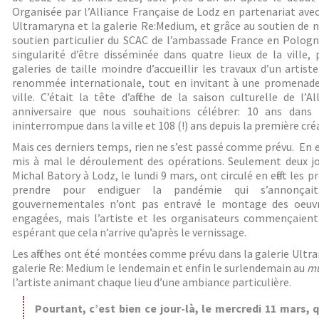
Organisée par l’Alliance Française de Lodz en partenariat ave
Ultramaryna et la galerie Re:Medium, et grâce au soutien de 
soutien particulier du SCAC de l’ambassade France en Pologn
singularité d’être disséminée dans quatre lieux de la vill
galeries de taille moindre d’accueillir les travaux d’un arti
renommée internationale, tout en invitant à une promenade 
ville. C’était la tête d’affiche de la saison culturelle de l’
anniversaire que nous souhaitions célébrer: 10 ans dans l
ininterrompue dans la ville et 108 (!) ans depuis la première cré
Mais ces derniers temps, rien ne s’est passé comme prévu. En ef
mis à mal le déroulement des opérations. Seulement deux jour
Michal Batory à Lodz, le lundi 9 mars, ont circulé en effet les
prendre pour endiguer la pandémie qui s’annonçait
gouvernementales n’ont pas entravé le montage des oeuvre
engagées, mais l’artiste et les organisateurs commençaient 
espérant que cela n’arrive qu’après le vernissage.
Les affiches ont été montées comme prévu dans la galerie Ultra
galerie Re: Medium le lendemain et enfin le surlendemain au
mu
l’artiste animant chaque lieu d’une ambiance particulière.
Pourtant, c’est bien ce jour-là, le mercredi 11 mars, 