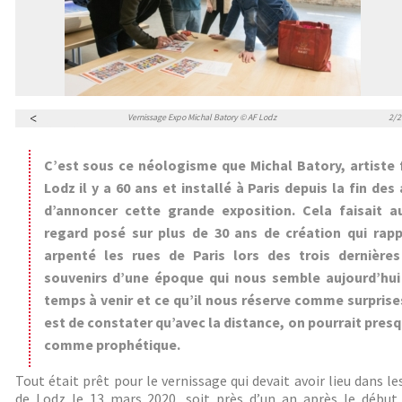
/2
Vernissage Expo Michal Batory © AF Lodz
2/2
C’est sous ce néologisme que Michal Batory, artiste 
Lodz il y a 60 ans et installé à Paris depuis la fin des
d’annoncer cette grande exposition. Cela faisait a
regard posé sur plus de 30 ans de création qui rap
arpenté les rues de Paris lors des trois dernière
souvenirs d’une époque qui nous semble aujourd’hui 
temps à venir et ce qu’il nous réserve comme surprise
est de constater qu’avec la distance, on pourrait presq
comme prophétique.
Tout était prêt pour le vernissage qui devait avoir lieu dans le
de Lodz le 13 mars 2020, soit près d’un an après le début d