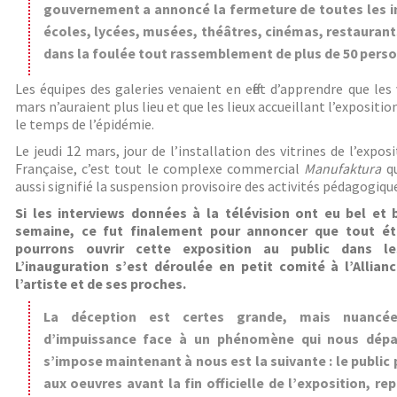
gouvernement a annoncé la fermeture de toutes les in
écoles, lycées, musées, théâtres, cinémas, restaurants 
dans la foulée tout rassemblement de plus de 50 pers
Les équipes des galeries venaient en effet d’apprendre que les
mars n’auraient plus lieu et que les lieux accueillant l’expositi
le temps de l’épidémie.
Le jeudi 12 mars, jour de l’installation des vitrines de l’expos
Française, c’est tout le complexe commercial
Manufaktura
qu
aussi signifié la suspension provisoire des activités pédagogiques
Si les interviews données à la télévision ont eu bel et 
semaine, ce fut finalement pour annoncer que tout ét
pourrons ouvrir cette exposition au public dans les
L’inauguration s’est déroulée en petit comité à l’Allia
l’artiste et de ses proches.
La déception est certes grande, mais nuancé
d’impuissance face à un phénomène qui nous dépas
s’impose maintenant à nous est la suivante : le public 
aux oeuvres avant la fin officielle de l’exposition, r