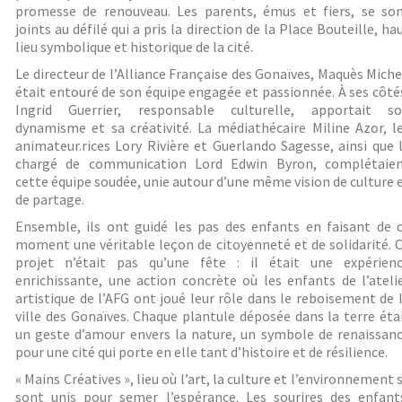
promesse de renouveau. Les parents, émus et fiers, se so
joints au défilé qui a pris la direction de la Place Bouteille, ha
lieu symbolique et historique de la cité.
Le directeur de l’Alliance Française des Gonaïves, Maquès Miche
était entouré de son équipe engagée et passionnée. À ses côté
Ingrid Guerrier, responsable culturelle, apportait s
dynamisme et sa créativité. La médiathécaire Miline Azor, l
animateur.rices Lory Rivière et Guerlando Sagesse, ainsi que 
chargé de communication Lord Edwin Byron, complétaie
cette équipe soudée, unie autour d’une même vision de culture 
de partage.
Ensemble, ils ont guidé les pas des enfants en faisant de 
moment une véritable leçon de citoyenneté et de solidarité. 
projet n’était pas qu’une fête : il était une expérien
enrichissante, une action concrète où les enfants de l’ateli
artistique de l’AFG ont joué leur rôle dans le reboisement de 
ville des Gonaïves. Chaque plantule déposée dans la terre éta
un geste d’amour envers la nature, un symbole de renaissan
pour une cité qui porte en elle tant d’histoire et de résilience.
« Mains Créatives », lieu où l’art, la culture et l’environnement 
sont unis pour semer l’espérance. Les sourires des enfant