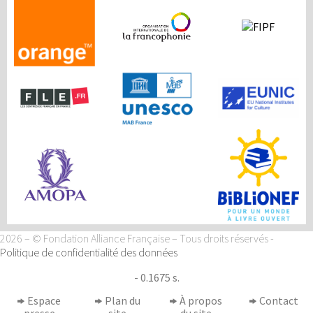
2026 – © Fondation Alliance Française – Tous droits réservés
-
Politique de confidentialité des données
- 0.1675 s.
Espace
Plan du
À propos
Contact
presse
site
du site