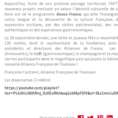
Aujourd’hui, forte de son profond ancrage territorial, l’AF
nouveaux projets mettant en valeur l’identité culturelle de s
Ainsi est né le programme
Douce France
, qui allie l’enseig
notre langue et la découverte de la culture française, 
expression occitane, par des visites patrimoniales, des re
authentiques et des expériences gastronomiques.
Le 18 septembre dernier, une belle et joyeuse fête a rassembl
130 invités, dont le représentant de la Fondation, ainsi
présidents et directeurs des Alliances de France. Les 
(émouvants), le buffet (gastronomique), le champagne et la mu
ravi les participants dans le magnifique parc qui jouxte le bâtim
nouvelle Alliance Française de Toulouse !
Françoise Cantarel, Alliance Française de Toulouse
Les diaporamas (2 vidéos)
https://youtube.com/playlist?
list=PLk3HiJdSKRnj_0z0EvRbhkuq1obMpFDIY&si=36z1mnJz
Partager cet article