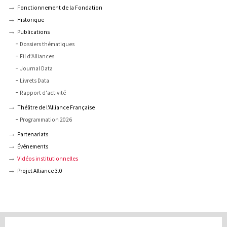
Fonctionnement de la Fondation
Historique
Publications
Dossiers thématiques
Fil d’Alliances
Journal Data
Livrets Data
Rapport d'activité
Théâtre de l'Alliance Française
Programmation 2026
Partenariats
Événements
Vidéos institutionnelles
Projet Alliance 3.0