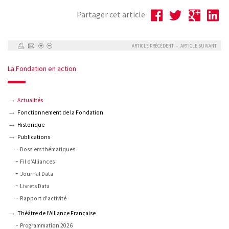
Partager cet article
ARTICLE PRÉCÉDENT
-
ARTICLE SUIVANT
La Fondation en action
Actualités
Fonctionnement de la Fondation
Historique
Publications
Dossiers thématiques
Fil d’Alliances
Journal Data
Livrets Data
Rapport d'activité
Théâtre de l'Alliance Française
Programmation 2026